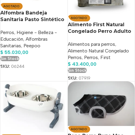
AGOTADO
Alfombra Bandeja
AGOTADO
Sanitaria Pasto Sintético
Alimento First Natural
Peepoo
Congelado Perro Adulto
Perros
,
Higiene - Belleza -
X 3 Kg
Educación
,
Alfombras
Alimentos para perros
,
Sanitarias
,
Peepoo
Alimento Natural Congelado
$
55.030,00
Perros
,
Perros
,
First
Sin Stock
$
43.400,00
SKU:
06244
Sin Stock
SKU:
07919
AGOTADO