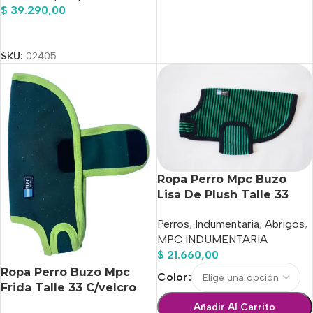
$
39.290,00
Añadir Al Carrito
SKU:
02405
Ropa Perro Mpc Buzo
Lisa De Plush Talle 33
Calidad Premium
Perros
,
Indumentaria
,
Abrigos
,
MPC INDUMENTARIA
$
21.660,00
Ropa Perro Buzo Mpc
Color
Frida Talle 33 C/velcro
Calidad Premium
Añadir Al Carrito