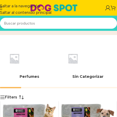
Saltar a la navegación
Saltar al contenido principal
44 cm
Inicio
/
Producto
Perfumes
Sin Categorizar
Filters