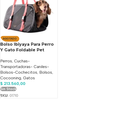
AGOTADO
Bolso Ibiyaya Para Perro
Y Gato Foldable Pet
Travel Carrier
Perros
,
Cuchas-
Transportadoras- Caniles-
Bolsos-Cochecitos
,
Bolsos
,
Cocooning
,
Gatos
$
213.560,00
Sin Stock
SKU:
01710