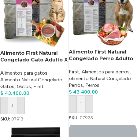
Alimento First Natural
Alimento First Natural
Congelado Perro Adulto
Congelado Gato Adulto X
Mayores X 3 Kg
3 Kg
First
,
Alimentos para perros
,
Alimentos para gatos
,
Alimento Natural Congelado
Alimento Natural Congelado
Perros
,
Perros
Gatos
,
Gatos
,
First
$
43.400,00
$
43.400,00
Añadir Al Carrito
Añadir Al Carrito
SKU:
07923
SKU:
07913