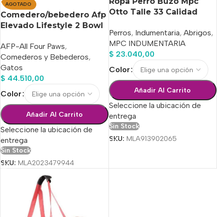
Ropa Perro Buzo Mpc
AGOTADO
Otto Talle 33 Calidad
Comedero/bebedero Afp
Premium
Elevado Lifestyle 2 Bowl
Perros
,
Indumentaria
,
Abrigos
,
X 220 Ml
MPC INDUMENTARIA
AFP-All Four Paws
,
$
23.040,00
Comederos y Bebederos
,
Gatos
Color
$
44.510,00
Añadir Al Carrito
Color
Seleccione la ubicación de
Añadir Al Carrito
entrega
Sin Stock
Seleccione la ubicación de
SKU:
MLA913902065
entrega
Sin Stock
SKU:
MLA2023479944