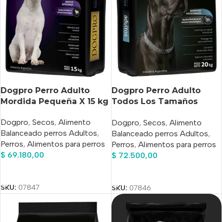
Dogpro Perro Adulto
Dogpro Perro Adulto
Mordida Pequeña X 15 kg
Todos Los Tamaños
20 kg
Dogpro
,
Secos
,
Alimento
Dogpro
,
Secos
,
Alimento
Balanceado perros Adultos
,
Balanceado perros Adultos
,
Perros
,
Alimentos para perros
Perros
,
Alimentos para perros
$
69.180,00
$
72.500,00
Añadir Al Carrito
Añadir Al Carrito
SKU:
07847
SKU:
07846