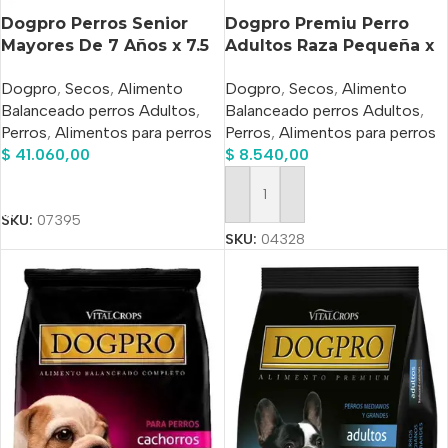
Dogpro Perros Senior
Dogpro Premiu Perro
Mayores De 7 Años x 7.5
Adultos Raza Pequeña x
Kg
1kg
Dogpro
,
Secos
,
Alimento
Dogpro
,
Secos
,
Alimento
Balanceado perros Adultos
,
Balanceado perros Adultos
,
Perros
,
Alimentos para perros
Perros
,
Alimentos para perros
$
41.060,00
$
8.540,00
Añadir Al Carrito
Añadir Al Carrito
SKU:
07395
SKU:
04328