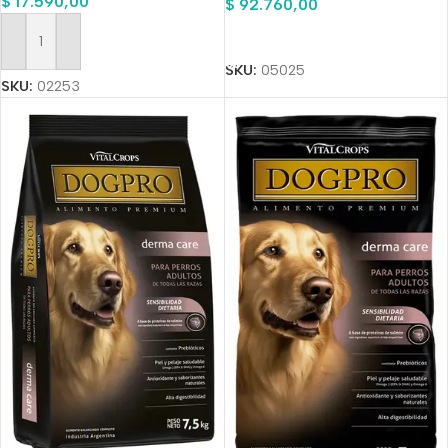
$
17.590,00
$
92.760,00
Añadir Al Carrito
Añadir Al Carrito
SKU:
05025
SKU:
02253