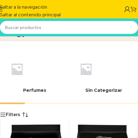
Saltar a la navegación
Saltar al contenido principal
Dogpro
Inicio
/
Producto
Perfumes
Sin Categorizar
Filters