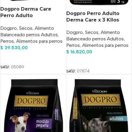
Dogpro Derma Care
Dogpro Perro Adulto
Perro Adulto
Derma Care x 3 Kilos
Hipoalergénico Salmón x
Dogpro
,
Secos
,
Alimento
7.5 Kg
Dogpro
,
Secos
,
Alimento
Balanceado perros Adultos
,
Balanceado perros Adultos
,
Perros
,
Alimentos para perros
Perros
,
Alimentos para perros
$
39.530,00
$
16.820,00
Añadir Al Carrito
Añadir Al Carrito
SKU:
05089
SKU:
07874