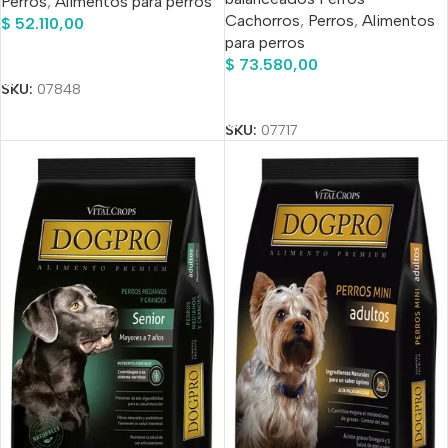
Perros
,
Alimentos para perros
Cachorros
,
Perros
,
Alimentos
$
52.110,00
para perros
Añadir Al Carrito
$
73.580,00
SKU:
07848
Añadir Al Carrito
SKU:
07717