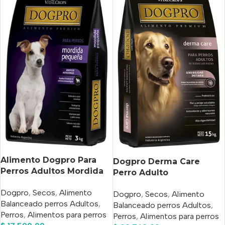
Alimento Dogpro Para
Dogpro Derma Care
Perros Adultos Mordida
Perro Adulto
Pequeña X 3 Kg
Hipoalergénico Salmón x
Dogpro
,
Secos
,
Alimento
Dogpro
,
Secos
,
Alimento
20kg
Balanceado perros Adultos
,
Balanceado perros Adultos
,
Perros
,
Alimentos para perros
Perros
,
Alimentos para perros