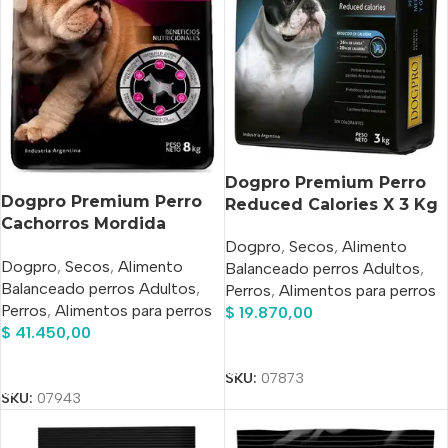
Dogpro Premium Perro
Dogpro Premium Perro
Reduced Calories X 3 Kg
Cachorros Mordida
pequeña x 8
Dogpro
,
Secos
,
Alimento
Dogpro
,
Secos
,
Alimento
Balanceado perros Adultos
,
Balanceado perros Adultos
,
Perros
,
Alimentos para perros
Perros
,
Alimentos para perros
$
19.870,00
$
41.450,00
Añadir Al Carrito
Añadir Al Carrito
SKU:
07873
SKU:
07943