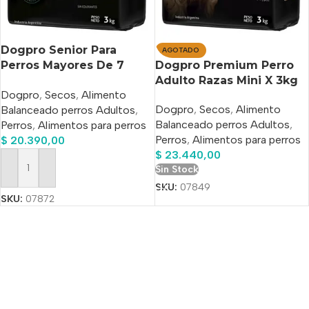
Dogpro Senior Para
AGOTADO
Perros Mayores De 7
Dogpro Premium Perro
Años x 3 Kg
Adulto Razas Mini X 3kg
Dogpro
,
Secos
,
Alimento
Dogpro
,
Secos
,
Alimento
Balanceado perros Adultos
,
Balanceado perros Adultos
,
Perros
,
Alimentos para perros
Perros
,
Alimentos para perros
$
20.390,00
$
23.440,00
Sin Stock
Añadir Al Carrito
SKU:
07849
SKU:
07872