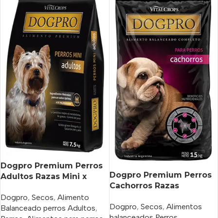
Dogpro Premium Perros
Dogpro Premium Perros
Adultos Razas Mini x
Cachorros Razas
7,5kg
Medianas y grandes x
Dogpro
,
Secos
,
Alimento
Dogpro
,
Secos
,
Alimentos
15kg
Balanceado perros Adultos
,
balanceados Perros