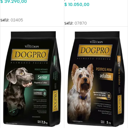
$
39.290,00
$
10.050,00
Añadir Al Carrito
Añadir Al Carrito
SKU:
02405
SKU:
07870