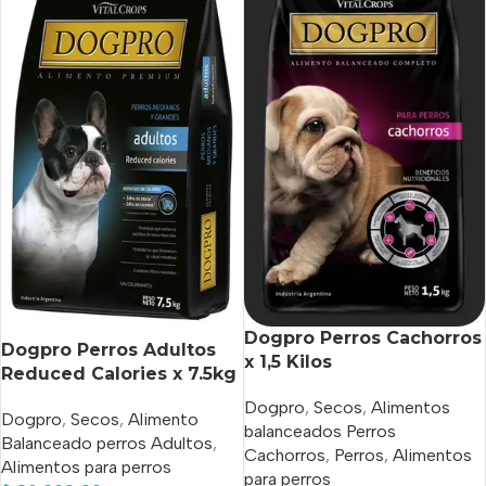
Dogpro Perros Cachorros
Dogpro Perros Adultos
x 1,5 Kilos
Reduced Calories x 7.5kg
Dogpro
,
Secos
,
Alimentos
Dogpro
,
Secos
,
Alimento
balanceados Perros
Balanceado perros Adultos
,
Cachorros
,
Perros
,
Alimentos
Alimentos para perros
para perros