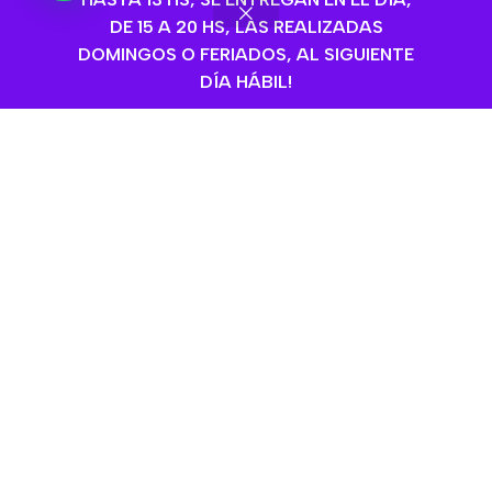
Senior x 1.5 kg
$
5.350,00
DE 15 A 20 HS, LAS REALIZADAS
DOMINGOS O FERIADOS, AL SIGUIENTE
Gatos
,
Alimentos para gatos
,
Añadir Al Carrito
Secos
,
Vital can
DÍA HÁBIL!
$
11.410,00
SKU:
01653
Añadir Al Carrito
SKU:
06499