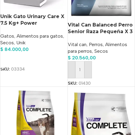
Unik Gato Urinary Care X
7.5 Kg+ Power
Vital Can Balanced Perro
Comprimido Antipulgas
Senior Raza Pequeña X 3
Gatos
,
Alimentos para gatos
,
De Regalo!!
Kg
Secos
,
Unik
Vital can
,
Perros
,
Alimentos
$
84.000,00
para perros
,
Secos
$
20.560,00
Añadir Al Carrito
SKU:
03334
Añadir Al Carrito
SKU:
01430