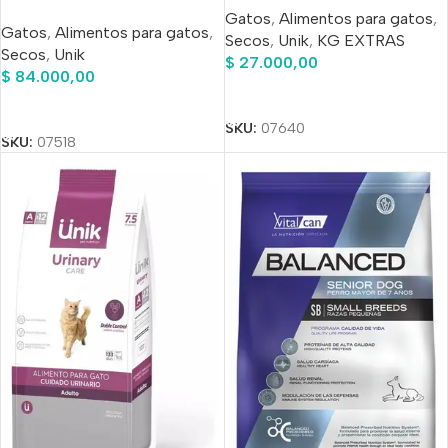
7.5 Kg
Gatos
,
Alimentos para gatos
,
Antipulgas de Regalo
Gatos
,
Alimentos para gatos
,
Secos
,
Unik
,
KG EXTRAS
Secos
,
Unik
$
27.000,00
$
84.000,00
Añadir Al Carrito
Añadir Al Carrito
SKU:
07640
SKU:
07518