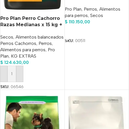
Grande X 12 Kg
Pro Plan
,
Perros
,
Alimentos
para perros
,
Secos
Pro Plan Perro Cachorro
$
110.150,00
Razas Medianas x 15 kg +
3 Kg Bonus
Añadir Al Carrito
Secos
,
Alimentos balanceados
SKU:
00511
Perros Cachorros
,
Perros
,
Alimentos para perros
,
Pro
Plan
,
KG EXTRAS
$
124.630,00
Añadir Al Carrito
SKU:
06546