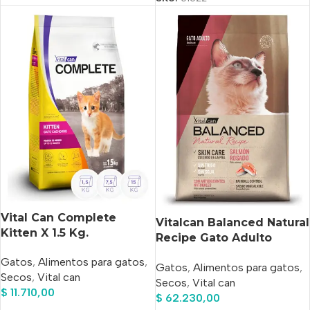
Vital Can Complete
Vitalcan Balanced Natural
Kitten X 1.5 Kg.
Recipe Gato Adulto
Salmón x 7,5kg
Gatos
,
Alimentos para gatos
,
Gatos
,
Alimentos para gatos
,
Secos
,
Vital can
Secos
,
Vital can
$
11.710,00
$
62.230,00