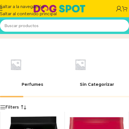
Saltar a la navegación
Saltar al contenido principal
Maíz
Inicio
/
Producto
Perfumes
Sin Categorizar
Filters