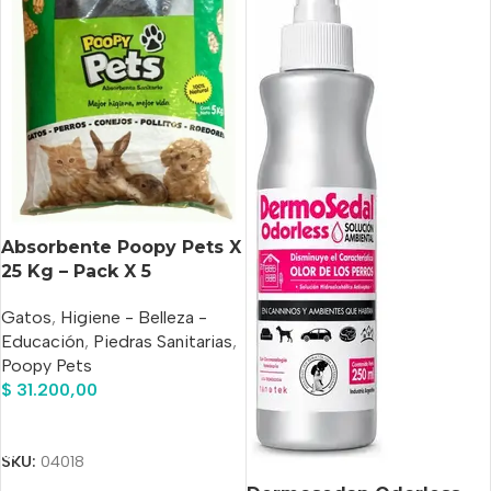
Absorbente Poopy Pets X
25 Kg – Pack X 5
Unidades Pellet
Gatos
,
Higiene - Belleza -
Educación
,
Piedras Sanitarias
,
Poopy Pets
$
31.200,00
Añadir Al Carrito
SKU:
04018