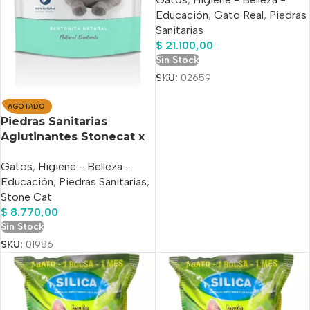
Educación
,
Gato Real
,
Piedras
Sanitarias
$
21.100,00
Sin Stock
SKU:
02659
AGOTADO
Piedras Sanitarias
Aglutinantes Stonecat x
4 Kg
Gatos
,
Higiene - Belleza -
Educación
,
Piedras Sanitarias
,
Stone Cat
$
8.770,00
Sin Stock
SKU:
01986