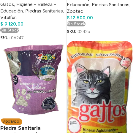
Gatos
,
Higiene - Belleza -
Educación
,
Piedras Sanitarias
,
Educación
,
Piedras Sanitarias
,
Zootec
Vitalfun
$
12.500,00
$
9.120,00
Sin Stock
Sin Stock
SKU:
02425
SKU:
06247
AGOTADO
Piedra Sanitaria