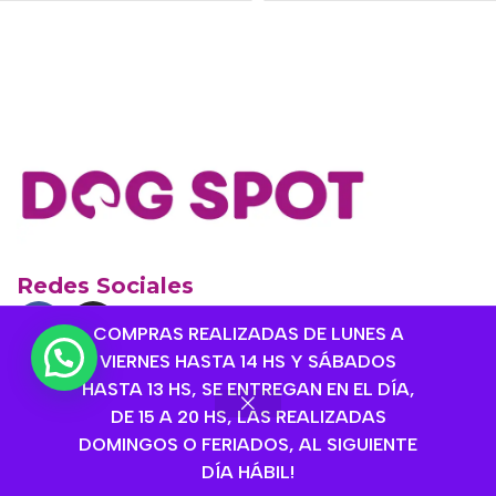
Redes Sociales
COMPRAS REALIZADAS DE LUNES A
Sucursal Ugarte
VIERNES HASTA 14 HS Y SÁBADOS
HASTA 13 HS, SE ENTREGAN EN EL DÍA,
1136942725
DE 15 A 20 HS, LAS REALIZADAS
Gdor. Marcelino Ugarte 1999, Olivos, Provincia de
DOMINGOS O FERIADOS, AL SIGUIENTE
Buenos Aires
DÍA HÁBIL!