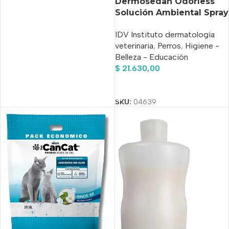
Dermosedan Odorless
Solución Ambiental Spray
X 250 Cc. Neutra
IDV Instituto dermatología
veterinaria
,
Perros
,
Higiene -
Belleza - Educación
$
21.630,00
Añadir Al Carrito
SKU:
04639