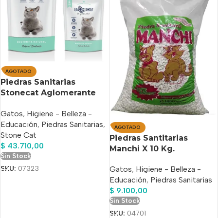
AGOTADO
Piedras Sanitarias
Stonecat Aglomerante
20kg (16+4)
Gatos
,
Higiene - Belleza -
Educación
,
Piedras Sanitarias
,
AGOTADO
Stone Cat
Piedras Santitarias
$
43.710,00
Manchi X 10 Kg.
Sin Stock
SKU:
07323
Gatos
,
Higiene - Belleza -
Educación
,
Piedras Sanitarias
$
9.100,00
Sin Stock
SKU:
04701