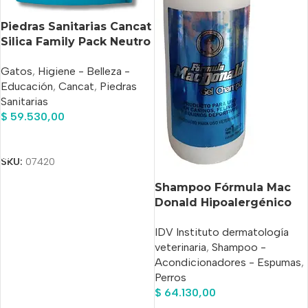
Piedras Sanitarias Cancat
Silica Family Pack Neutro
16 Lts
Gatos
,
Higiene - Belleza -
Educación
,
Cancat
,
Piedras
Sanitarias
$
59.530,00
Añadir Al Carrito
SKU:
07420
Shampoo Fórmula Mac
Donald Hipoalergénico
Perro/Gatos x 1 Lts
IDV Instituto dermatología
veterinaria
,
Shampoo -
Acondicionadores - Espumas
,
Perros
$
64.130,00