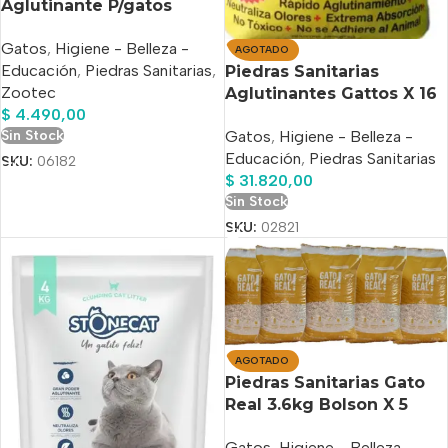
Aglutinante P/gatos
Zootec Lavanda X 4 Kg
Gatos
,
Higiene - Belleza -
AGOTADO
Educación
,
Piedras Sanitarias
,
Piedras Sanitarias
Zootec
Aglutinantes Gattos X 16
$
4.490,00
Kg. (4u. X 4 Kg)
Sin Stock
Gatos
,
Higiene - Belleza -
Educación
,
Piedras Sanitarias
SKU:
06182
$
31.820,00
Sin Stock
SKU:
02821
AGOTADO
Piedras Sanitarias Gato
Real 3.6kg Bolson X 5
Unidades
Gatos
,
Higiene - Belleza -