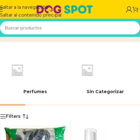
Saltar a la navegación
Saltar al contenido principal
Neutra
Inicio
/
Producto
Perfumes
Sin Categorizar
Filters