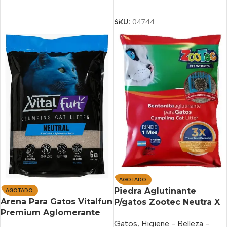
Añadir Al Carrito
SKU:
04744
AGOTADO
Piedra Aglutinante
AGOTADO
Arena Para Gatos Vitalfun
P/gatos Zootec Neutra X
Premium Aglomerante
4 Kg X 4 Unidades
Gatos
,
Higiene - Belleza -
Neutra X 6 Kg