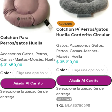
AGOTADO
Colchón P/ Perros/gatos
Huella Corderito Circular
Colchón Para
3 12x56cm
Perros/gatos Huella
Gatos
,
Accesorios Gatos
,
Circular 3 (12×56 Cm)
Perros
,
Camas-Mantas-
Accesorios Gatos
,
Perros
,
Moisés
,
Huella
Camas-Mantas-Moisés
,
Huella
$
35.210,00
$
31.650,00
Color
Color
Añadir Al Carrito
Añadir Al Carrito
Seleccione la ubicación de
Seleccione la ubicación de
entrega
entrega
Sin Stock
SKU:
MLA857806911
Seleccionar Opciones