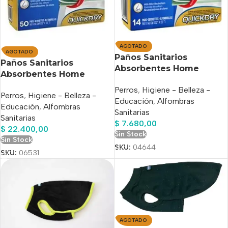
AGOTADO
AGOTADO
Paños Sanitarios
Paños Sanitarios
Absorbentes Home
Absorbentes Home
guard Perro 56 x 56 cm x
Guard 56 x 56 cm x 50
Perros
,
Higiene - Belleza -
14 Unid
Perros
,
Higiene - Belleza -
Unidades
Educación
,
Alfombras
Educación
,
Alfombras
Sanitarias
Sanitarias
$
7.680,00
$
22.400,00
Sin Stock
Sin Stock
SKU:
04644
SKU:
06531
AGOTADO