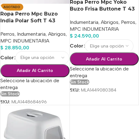
Ropa Perro Mpc Yoko
AGOTADO
Buzo Frisa Buttone T 43
Ropa Perro Mpc Buzo
Calidad Premium
India Polar Soft T 43
Indumentaria
,
Abrigos
,
Perros
,
Calidad Premium
MPC INDUMENTARIA
Perros
,
Indumentaria
,
Abrigos
,
$
24.590,00
MPC INDUMENTARIA
Color
$
28.850,00
Color
Añadir Al Carrito
Seleccione la ubicación de
Añadir Al Carrito
entrega
Seleccione la ubicación de
Sin Stock
entrega
SKU:
MLA1449080384
Sin Stock
SKU:
MLA1448684696