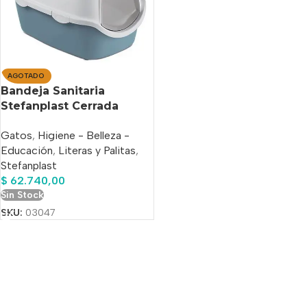
AGOTADO
Bandeja Sanitaria
Stefanplast Cerrada
Cathy
Gatos
,
Higiene - Belleza -
Educación
,
Literas y Palitas
,
Stefanplast
$
62.740,00
Sin Stock
SKU:
03047