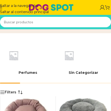
Saltar a la navegación
Saltar al contenido principal
56 cm
Inicio
/
Producto
Perfumes
Sin Categorizar
Filters