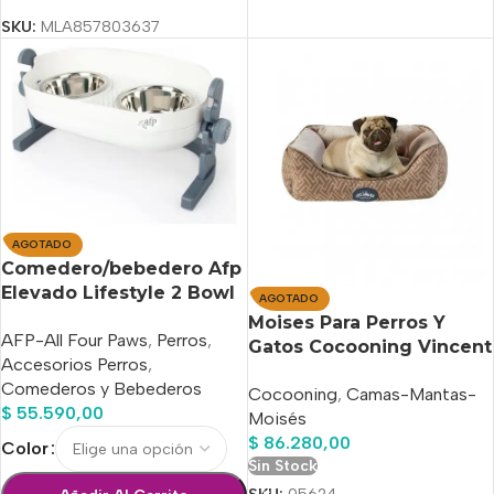
SKU:
MLA857803637
AGOTADO
Comedero/bebedero Afp
Elevado Lifestyle 2 Bowl
AGOTADO
X 350 Ml
Moises Para Perros Y
AFP-All Four Paws
,
Perros
,
Gatos Cocooning Vincent
Accesorios Perros
,
Small Beige
Comederos y Bebederos
Cocooning
,
Camas-Mantas-
$
55.590,00
Moisés
$
86.280,00
Color
Sin Stock
SKU:
05624