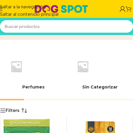
Saltar a la navegación
Saltar al contenido principal
Otra razón
Inicio
/
Producto
Perfumes
Sin Categorizar
Filters