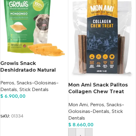
Growis Snack
Deshidratado Natural
Mondongo Perros X 70
Perros
,
Snacks-Golosinas-
Gr
Mon Ami Snack Palitos
Dentals
,
Stick Dentals
Collagen Chew Treat
$
6.900,00
Small 400gr
Mon Ami
,
Perros
,
Snacks-
Añadir Al Carrito
Golosinas-Dentals
,
Stick
SKU:
01334
Dentals
$
8.660,00