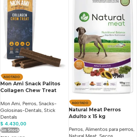
AGOTADO
Mon Ami Snack Palitos
Collagen Chew Treat
Mediano 170gr
Mon Ami
,
Perros
,
Snacks-
AGOTADO
Natural Meat Perros
Golosinas-Dentals
,
Stick
Adulto x 15 kg
Dentals
$
4.430,00
Perros
,
Alimentos para perros
,
Sin Stock
Natural Meat
,
Secos