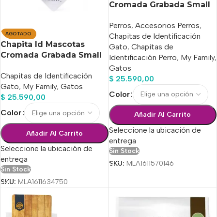
Cromada Grabada Small
!! Entrega Hoy !!
Perros
,
Accesorios Perros
,
AGOTADO
Chapitas de Identificación
Chapita Id Mascotas
Gato
,
Chapitas de
Cromada Grabada Small
Identificación Perro
,
My Family
,
!! Entrega Hoy !!
Gatos
Chapitas de Identificación
$
25.590,00
Gato
,
My Family
,
Gatos
Color
$
25.590,00
Color
Añadir Al Carrito
Seleccione la ubicación de
Añadir Al Carrito
entrega
Seleccione la ubicación de
Sin Stock
entrega
SKU:
MLA1611570146
Sin Stock
SKU:
MLA1611634750