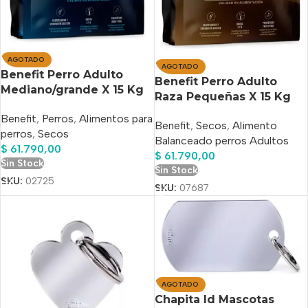
AGOTADO
AGOTADO
Benefit Perro Adulto
Benefit Perro Adulto
Mediano/grande X 15 Kg
Raza Pequeñas X 15 Kg
Benefit
,
Perros
,
Alimentos para
Benefit
,
Secos
,
Alimento
perros
,
Secos
Balanceado perros Adultos
$
61.790,00
$
61.790,00
Sin Stock
Sin Stock
SKU:
02725
SKU:
07687
AGOTADO
Chapita Id Mascotas