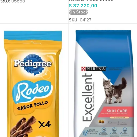
SKU:
05658
$
37.220,00
Sin Stock
SKU:
04127