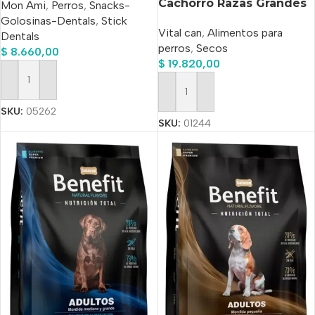
Cachorro Razas Grandes
Mon Ami
,
Perros
,
Snacks-
X 3 kg
Golosinas-Dentals
,
Stick
Vital can
,
Alimentos para
Dentals
perros
,
Secos
$
8.660,00
$
19.820,00
Añadir Al Carrito
Añadir Al Carrito
SKU:
05262
SKU:
01244