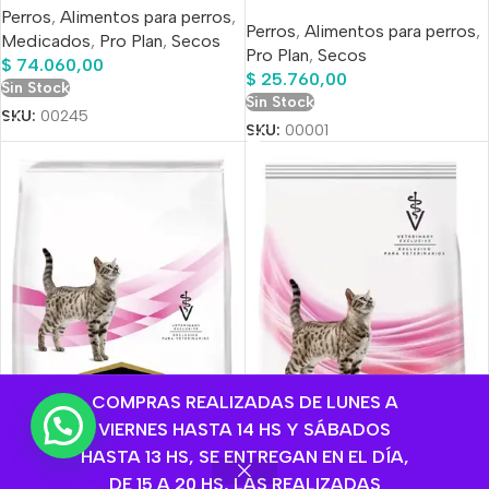
Perros
,
Alimentos para perros
,
Perros
,
Alimentos para perros
,
Medicados
,
Pro Plan
,
Secos
Pro Plan
,
Secos
$
74.060,00
$
25.760,00
Sin Stock
Sin Stock
SKU:
00245
SKU:
00001
COMPRAS REALIZADAS DE LUNES A
VIERNES HASTA 14 HS Y SÁBADOS
💬 ¿Necesitas ayuda?
HASTA 13 HS, SE ENTREGAN EN EL DÍA,
DE 15 A 20 HS, LAS REALIZADAS