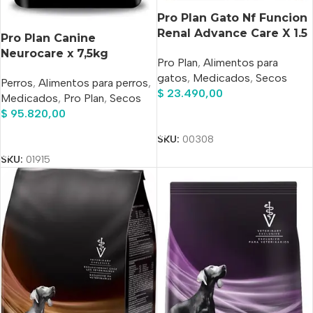
Pro Plan Gato Nf Funcion
Renal Advance Care X 1.5
Pro Plan Canine
Kg
Neurocare x 7,5kg
Pro Plan
,
Alimentos para
gatos
,
Medicados
,
Secos
Perros
,
Alimentos para perros
,
$
23.490,00
Medicados
,
Pro Plan
,
Secos
$
95.820,00
Añadir Al Carrito
Añadir Al Carrito
SKU:
00308
SKU:
01915