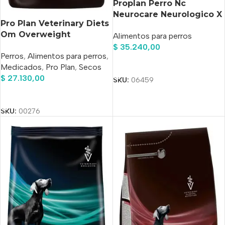
Proplan Perro Nc
Neurocare Neurologico X
Pro Plan Veterinary Diets
2 Kg
Om Overweight
Alimentos para perros
Management Canine
$
35.240,00
Perros
,
Alimentos para perros
,
Perro Adulto x 2 kg
Añadir Al Carrito
Medicados
,
Pro Plan
,
Secos
$
27.130,00
SKU:
06459
Añadir Al Carrito
SKU:
00276