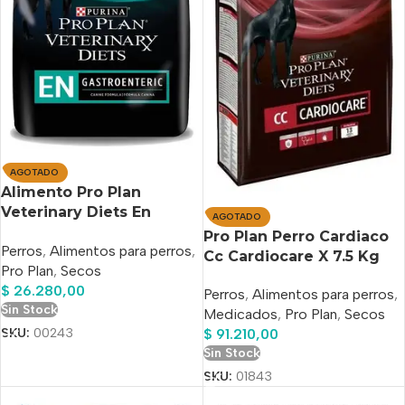
AGOTADO
Alimento Pro Plan
Veterinary Diets En
AGOTADO
Gastroenteric Para Perro
Pro Plan Perro Cardiaco
Perros
,
Alimentos para perros
,
Adulto Todos Los
Cc Cardiocare X 7.5 Kg
Pro Plan
,
Secos
Tamaños Sabor Mix En
$
26.280,00
Bolsa De 2 kg
Perros
,
Alimentos para perros
,
Sin Stock
Medicados
,
Pro Plan
,
Secos
SKU:
00243
$
91.210,00
Sin Stock
SKU:
01843