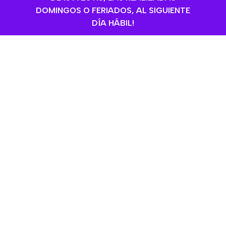
DOMINGOS O FERIADOS, AL SIGUIENTE
DÍA HÁBIL!
AGOTADO
Pro Plan Veterinary Diets
AGOTADO
Ppvd Gato Ur Urinary X 1,5
Pro Plan Veterinary Diets
Kg
Urinary St/ox Para Gato
Pro Plan
,
Gatos
,
Alimentos
Adulto Sabor Mix x 7.5 kg
para gatos
,
Secos
Gatos
,
Alimentos para gatos
,
$
28.150,00
Pro Plan
,
Secos
Sin Stock
$
96.290,00
SKU:
07459
Sin Stock
SKU:
00599