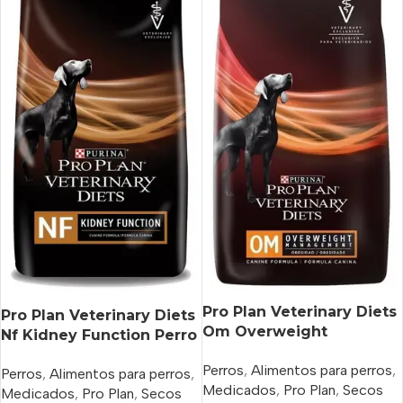
Pro Plan Veterinary Diets
Pro Plan Veterinary Diets
Om Overweight
Nf Kidney Function Perro
Management Canine
Adulto x 2 kg
Perros
,
Alimentos para perros
,
Perro Adulto Todos Los
Perros
,
Alimentos para perros
,
Medicados
,
Pro Plan
,
Secos
Tamaños x 7.5 kg
Medicados
,
Pro Plan
,
Secos