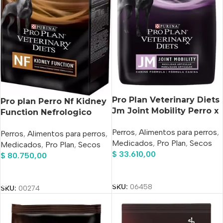
Pro Plan Veterinary Diets
Pro plan Perro Nf Kidney
Jm Joint Mobility Perro x
Function Nefrologico
2 kg
Renal X 7.50 Kg
Perros
,
Alimentos para perros
,
Perros
,
Alimentos para perros
,
Medicados
,
Pro Plan
,
Secos
Medicados
,
Pro Plan
,
Secos
$
33.610,00
$
80.750,00
Añadir Al Carrito
Añadir Al Carrito
SKU:
06458
SKU:
00274