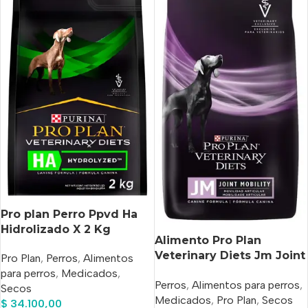
Pro plan Perro Ppvd Ha
Hidrolizado X 2 Kg
Alimento Pro Plan
Veterinary Diets Jm Joint
Pro Plan
,
Perros
,
Alimentos
Mobility Para Perro Todas
para perros
,
Medicados
,
Perros
,
Alimentos para perros
,
Las Edades Todos Los
Secos
Medicados
,
Pro Plan
,
Secos
Tamaños Sabor Mix En
$
34.100,00