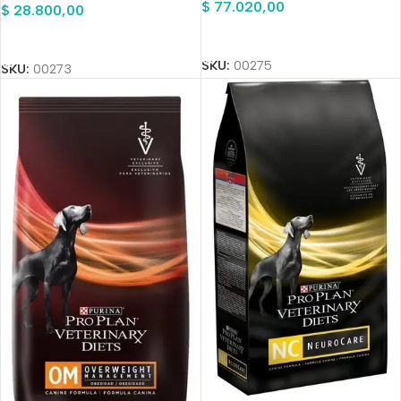
$
77.020,00
$
28.800,00
Añadir Al Carrito
Añadir Al Carrito
SKU:
00275
SKU:
00273