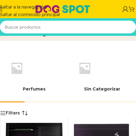
Saltar a la navegación
Saltar al contenido principal
Veterinary Diets
Inicio
/
Producto
Perfumes
Sin Categorizar
Filters