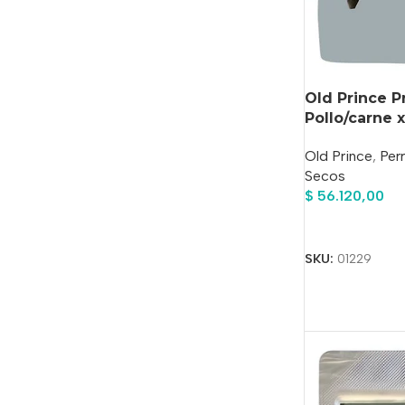
Old Prince 
Pollo/carne 
Old Prince
,
Per
Secos
$
56.120,00
Añadir Al Carrit
SKU:
01229