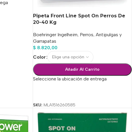
rega
Pipeta Front Line Spot On Perros De
20-40 Kg
Boehringer Ingelheim
,
Perros
,
Antipulgas y
Garrapatas
$
8.820,00
Color
Añadir Al Carrito
Seleccione la ubicación de entrega
Seleccionar Opciones
SKU:
MLA1516260585