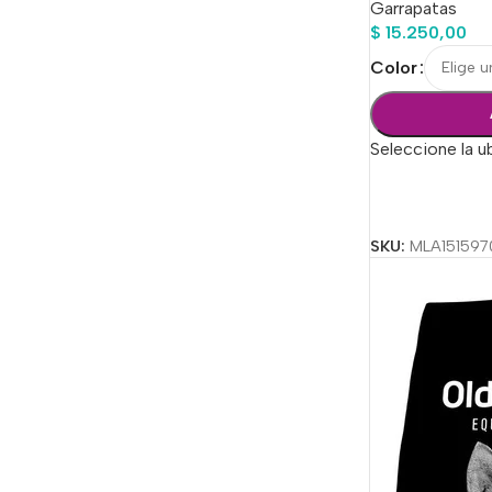
Garrapatas
$
15.250,00
Color
Seleccione la u
Seleccionar Op
SKU:
MLA151597