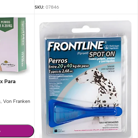
SKU:
07846
x Para
s
,
Von Franken
o