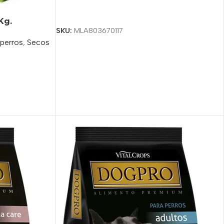
Seleccionar Opciones
Kg.
SKU:
MLA803670117
 perros
,
Secos