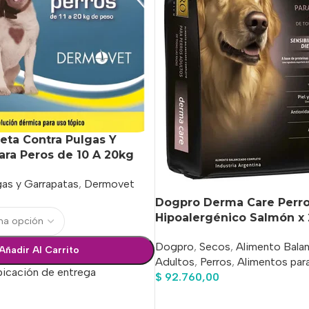
eta Contra Pulgas Y
ara Peros de 10 A 20kg
gas y Garrapatas
,
Dermovet
Dogpro Derma Care Perro
Hipoalergénico Salmón x
Dogpro
,
Secos
,
Alimento Bala
Añadir Al Carrito
Adultos
,
Perros
,
Alimentos par
bicación de entrega
$
92.760,00
Añadir Al Carrito
ciones