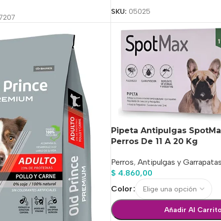
SKU:
05025
7207
Pipeta Antipulgas SpotMa
Perros De 11 A 20 Kg
Perros
,
Antipulgas y Garrapata
$
4.860,00
Color
Añadir Al Carrit