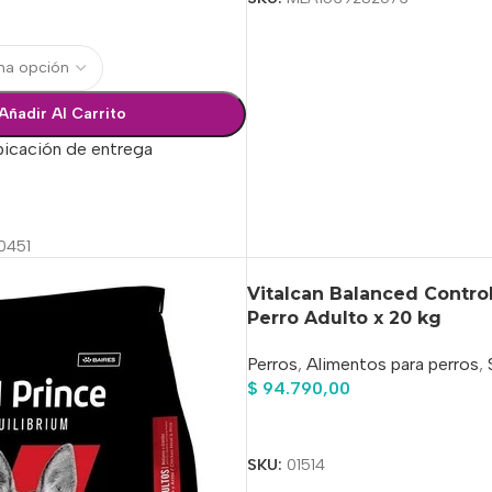
Añadir Al Carrito
bicación de entrega
ciones
0451
Vitalcan Balanced Contro
Perro Adulto x 20 kg
Perros
,
Alimentos para perros
,
$
94.790,00
Añadir Al Carrito
SKU:
01514