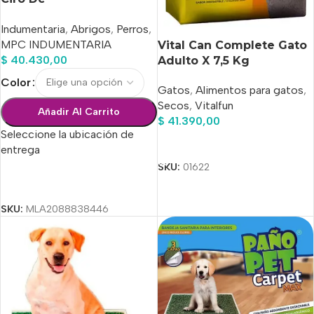
Gabardina/corderito
Indumentaria
,
Abrigos
,
Perros
,
Talle 55
MPC INDUMENTARIA
Vital Can Complete Gato
$
40.430,00
Adulto X 7,5 Kg
Color
Gatos
,
Alimentos para gatos
,
Secos
,
Vitalfun
Añadir Al Carrito
$
41.390,00
Seleccione la ubicación de
Añadir Al Carrito
entrega
SKU:
01622
Seleccionar Opciones
SKU:
MLA2088838446