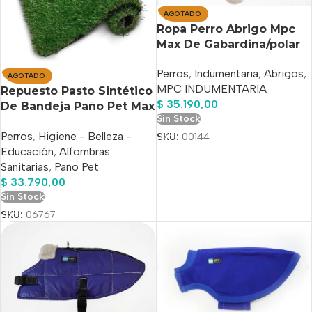
AGOTADO
Ropa Perro Abrigo Mpc
Max De Gabardina/polar
Talle 55
Perros
,
Indumentaria
,
Abrigos
,
AGOTADO
MPC INDUMENTARIA
Repuesto Pasto Sintético
$
35.190,00
De Bandeja Paño Pet Max
Sin Stock
50x70cm
Perros
,
Higiene - Belleza -
SKU:
00144
Educación
,
Alfombras
Sanitarias
,
Paño Pet
$
33.790,00
Sin Stock
SKU:
06767