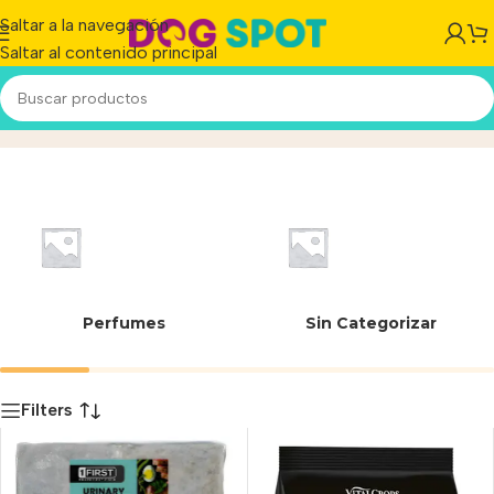
Saltar a la navegación
Saltar al contenido principal
55 cm
Inicio
/
Producto
Perfumes
Sin Categorizar
Filters