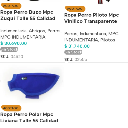
AGOTADO
AGOTADO
Ropa Perro Buzo Mpc
Ropa Perro Piloto Mpc
Zuqui Talle 55 Calidad
Vinilico Transparente
Premium
Talle 55
Indumentaria
,
Abrigos
,
Perros
,
Perros
,
Indumentaria
,
MPC
MPC INDUMENTARIA
INDUMENTARIA
,
Pilotos
$
30.690,00
$
31.740,00
Sin Stock
Sin Stock
SKU:
04520
SKU:
02555
AGOTADO
Ropa Perro Polar Mpc
Liviana Talle 55 Calidad
Premium