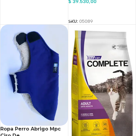
$
39.530,00
Añadir Al Carrito
SKU:
05089
Ropa Perro Abrigo Mpc
Ciro De