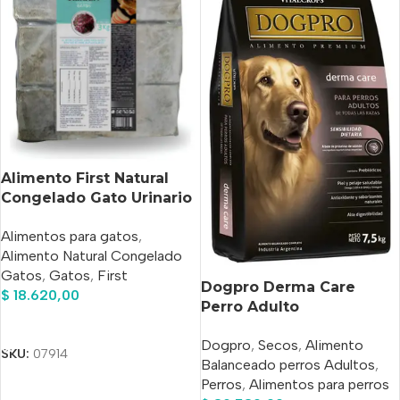
Alimento First Natural
Congelado Gato Urinario
X 1 Kg
Alimentos para gatos
,
Alimento Natural Congelado
Gatos
,
Gatos
,
First
Dogpro Derma Care
$
18.620,00
Perro Adulto
Añadir Al Carrito
Hipoalergénico Salmón x
Dogpro
,
Secos
,
Alimento
7.5 Kg
SKU:
07914
Balanceado perros Adultos
,
Perros
,
Alimentos para perros