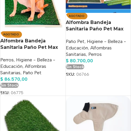
AGOTADO
Alfombra Bandeja
Sanitaria Paño Pet Max
AGOTADO
Para interior de 55 cm x
Alfombra Bandeja
Paño Pet
,
Higiene - Belleza -
70cm
Sanitaria Paño Pet Max
Educación
,
Alfombras
Outdoor 55x70cm
Sanitarias
,
Perros
Perros
,
Higiene - Belleza -
$
80.700,00
Educación
,
Alfombras
Sin Stock
Sanitarias
,
Paño Pet
SKU:
06766
$
86.570,00
Sin Stock
SKU:
06775