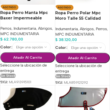
AGOTADO
AGOTADO
Ropa Perro Manta Mpc
Ropa Perro Polar Mpc
Baxer Impermeable
Moro Talle 55 Calidad
C/corderito Talle 55
Premium
Perros
,
Indumentaria
,
Abrigos
,
Indumentaria
,
Abrigos
,
Perros
,
MPC INDUMENTARIA
MPC INDUMENTARIA
$
62.780,00
$
38.120,00
Color
Color
Añadir Al Carrito
Añadir Al Carrito
Seleccione la ubicación de
Seleccione la ubicación de
entrega
entrega
Sin Stock
Sin Stock
SKU:
MLA913915101
SKU:
MLA859121292